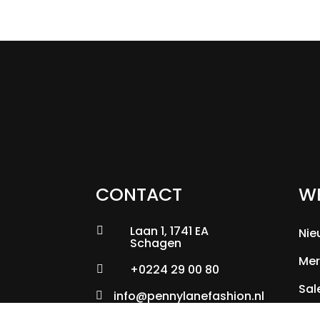
CONTACT
W
Laan 1, 1741 EA

Nie
Schagen
Mer
+0224 29 00 80

Sal
info@pennylanefashion.nl
