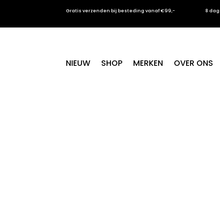
Gratis verzenden bij besteding vanaf €99,-
8 dag
NIEUW
SHOP
MERKEN
OVER ONS