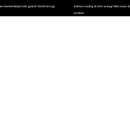
en bedenktijd niet goed? Geld terug!
Advies nodig of een vraag? Bel naar d
winkel!