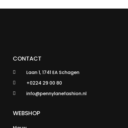
CONTACT
Laan 1, 1741 EA Schagen

+0224 29 00 80

info@pennylanefashion.nl

WEBSHOP
Nieuw