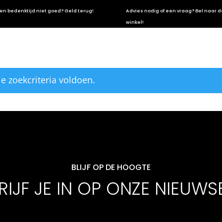
en bedenktijd niet goed? Geld terug!
Advies nodig of een vraag? Bel naar d
winkel!
 zoekcriteria voldoen.
BLIJF OP DE HOOGTE
IJF JE IN OP ONZE NIEUWS