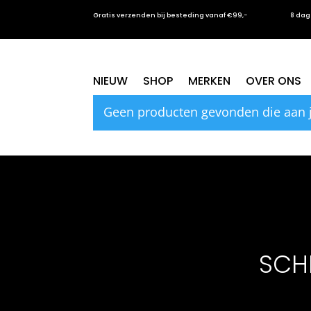
Gratis verzenden bij besteding vanaf €99,-
8 dag
Home
/ BLOUSES
BLOUSES
NIEUW
SHOP
MERKEN
OVER ONS
Geen producten gevonden die aan je
SCHR