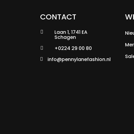
CONTACT
W
Laan 1, 1741 EA

Nie
Schagen
Mer
+0224 29 00 80

Sal
info@pennylanefashion.nl
