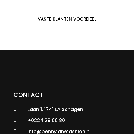
VASTE KLANTEN VOORDEEL
CONTACT
Laan 1, 1741 EA Schagen

+0224 29 00 80

info@pennylanefashion.nl
