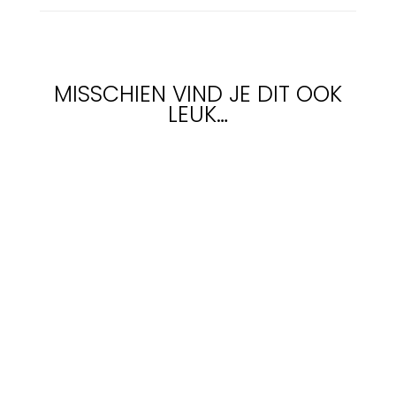
MISSCHIEN VIND JE DIT OOK
LEUK…
Blijf op de hoogte
Schrijf je in op onze nieuwsbrief