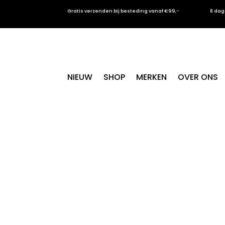
Gratis verzenden bij besteding vanaf €99,-
8 dag
NIEUW
SHOP
MERKEN
OVER ONS