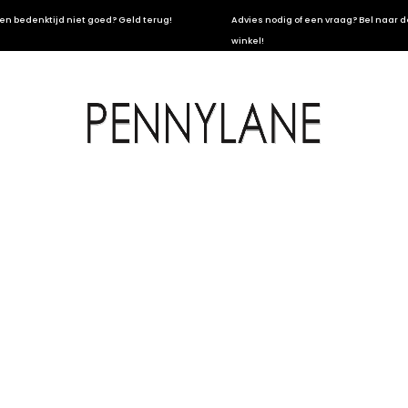
en bedenktijd niet goed? Geld terug!
Advies nodig of een vraag? Bel naar d
winkel!